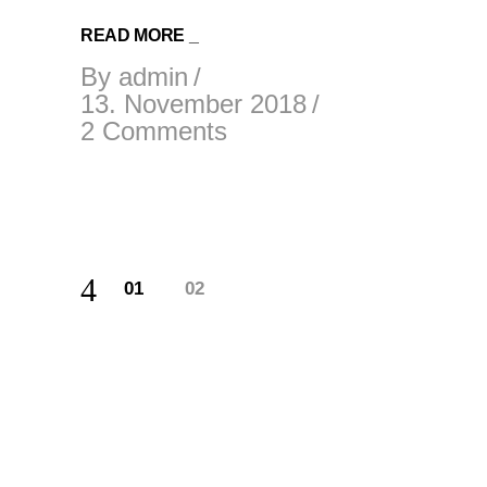
READ MORE _
By
admin
13. November 2018
2 Comments
SEITENNUMMERIE
01
02
DER
BEITRÄGE