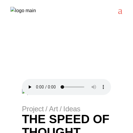
MAMUTH
Project
/
Art
/
Ideas
THE SPEED OF
THOUGHT